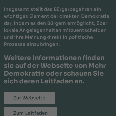
Insgesamt stellt das Bürgerbegehren ein
wichtiges Element der direkten Demokratie
dar, indem es den Bürgern ermöglicht, über
lokale Angelegenheiten mitzuentscheiden
und ihre Meinung direkt in politische
Prozesse einzubringen.
Weitere Informationen finden
sie auf der Webseite von Mehr
Demokratie oder schauen Sie
sich deren Leitfaden an.
Z
u
r
W
e
b
s
e
i
t
e
Z
u
m
L
e
i
t
f
a
d
e
n